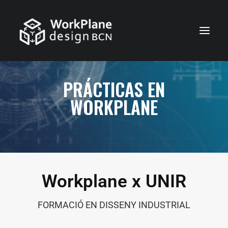
CATALÀ
PRÁCTICAS EN
INICI
WORKPLANE
QUI SOM
NOTÍCIES
SERVEIS
CASOS
Workplane x UNIR
CONTACTE
FORMACIÓ EN DISSENY INDUSTRIAL