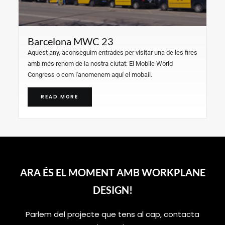
Barcelona MWC 23
Aquest any, aconseguim entrades per visitar una de les fires
amb més renom de la nostra ciutat: El Mobile World
Congress o com l'anomenem aquí el mobail.
READ MORE
ARA ÉS EL MOMENT AMB WORKPLANE
DESIGN!
Parlem del projecte que tens al cap, contacta