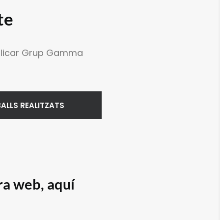
te
publicar Grup Gamma
ALLS REALITZATS
tra web, aquí