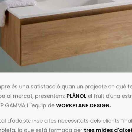
re és una satisfacció quan un projecte en què tot 
iba al mercat, presentem:
PLÀNOL
el fruit d'una est
P GAMMA i l'equip de
WORKPLANE DESIGN.
tal d'adaptar-se a les necessitats dels clients fina
pleta, ja que està formada per
tres mides d'aixete