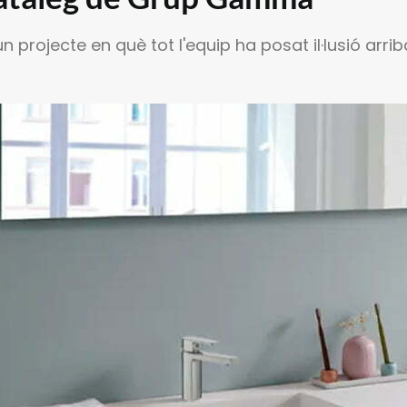
projecte en què tot l'equip ha posat il·lusió arri