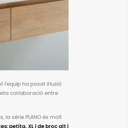
l'equip ha posat il·lusió
reta col·laboració entre
ls, la sèrie PLANO és molt
s: petita, XL i de broc alt i