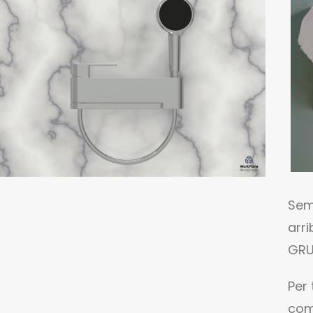
Semp
arr
GRU
Per 
com