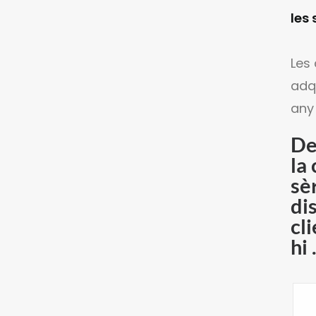
les 
Les
adq
any
De
la
sè
di
cl
hi 