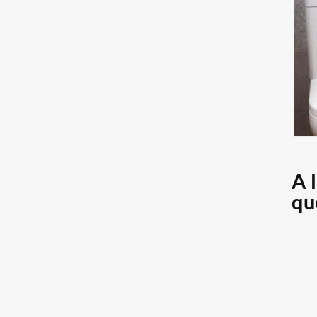
A 
qu