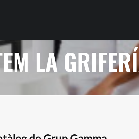
EM LA GRIFER
catàleg de Grup Gamma