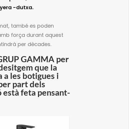
anyera -dutxa.
romat, també es poden
amb força durant aquest
tindrà per dècades.
 a GRUP GAMMA per
 desitgem que la
 a les botigues i
per part dels
ió està feta pensant-