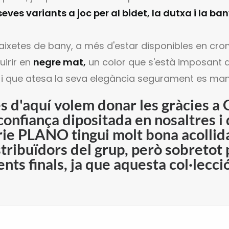
seves variants a joc per al bidet, la dutxa i la b
 aixetes de bany, a més d'estar disponibles en c
uirir en
negre mat,
un color que s'està imposant 
 i que atesa la seva elegància segurament es man
s d'aquí volem donar les gràcies
 confiança dipositada en nosaltres i
rie PLANO tingui molt bona acollida
stribuïdors del grup, però sobretot 
ients finals, ja que aquesta col·lecc
.