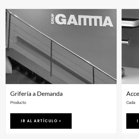
Ens agrada Xina
Stea
Des del 2012 apostem per optimitzar el nostre negoci amb
El dese
la Xina, i des d'allà vam decidir compartir el nostre saber
multidi
fer per ampliar serveis i ajuda.
de Tek
IR AL ARTÍCULO »