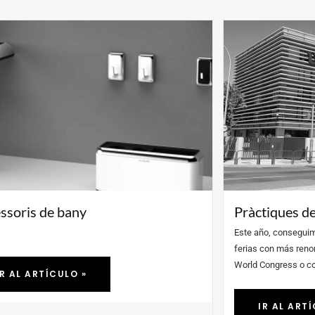
k Master by Teka
Desafiant lím
nvolupament del forn Steakmaster va ser un repte
Crear. Codificar. Jug
sciplinari en què treballa conjuntament amb l'equip
dividit no és l'únic
a Group.
comoditat...
IR AL ARTÍCULO »
IR AL ART