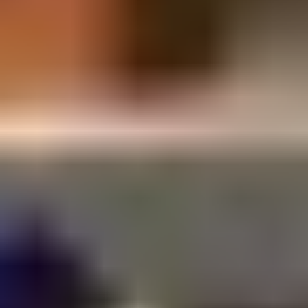
SUSCRÍBETE A LA WORKPLANE NEWS!
SOY HUMANO/A/E