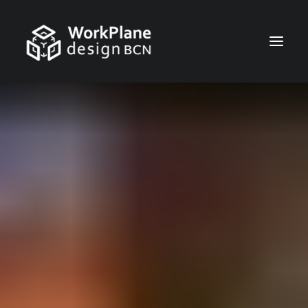
ESPAÑOL
INICIO
QUIÉNES SOMOS
NOTICIAS
SERVICIOS
TRABAJOS
CONTACTO