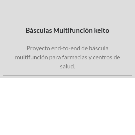
Básculas Multifunción keito
Proyecto end-to-end de báscula
multifunción para farmacias y centros de
salud.
TRABAJOS DESTACADOS