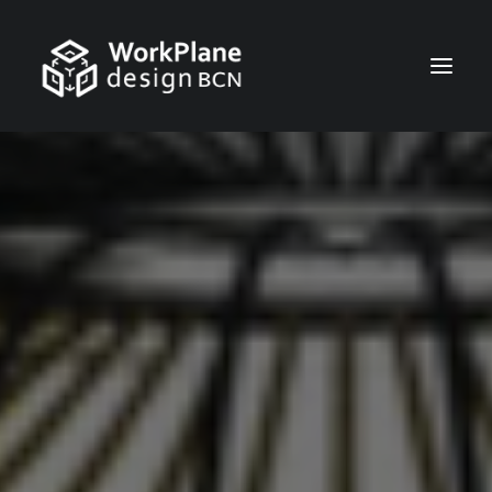
ESPAÑOL
INICIO
QUIÉNES SOMOS
NOTICIAS
SERVICIOS
TRABAJOS
CONTACTO