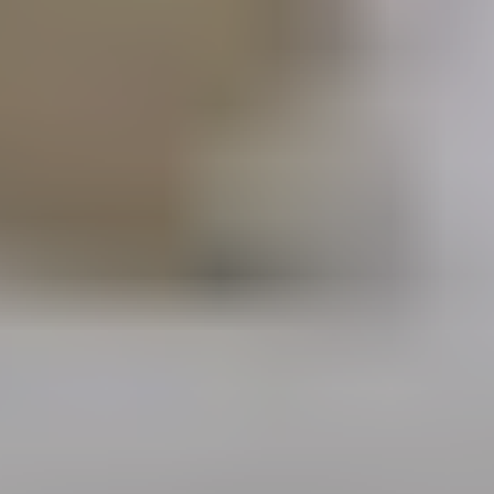
SUSCRÍBETE A LA WORKPLANE NEWS!
SOY HUMANO/A/E