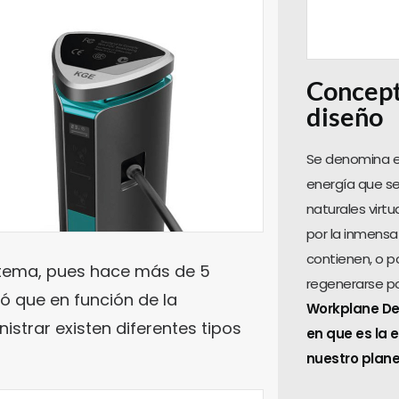
Concept
diseño
Se denomina en
energía que se
naturales virt
por la inmensa
contienen, o 
l tema, pues hace más de 5
regenerarse p
có que en función de la
Workplane De
istrar existen diferentes tipos
en que es la 
nuestro plane