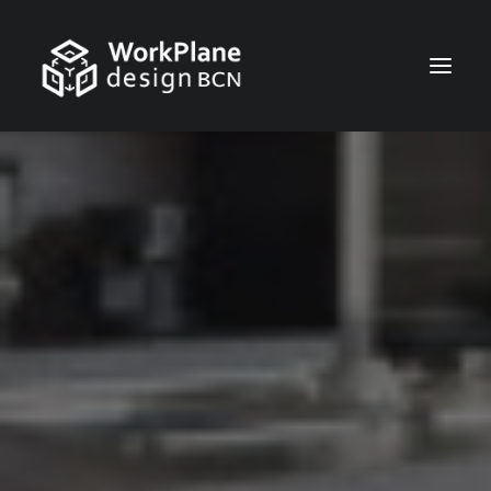
ESPAÑOL
INICIO
QUIÉNES SOMOS
NOTICIAS
SERVICIOS
TRABAJOS
CONTACTO