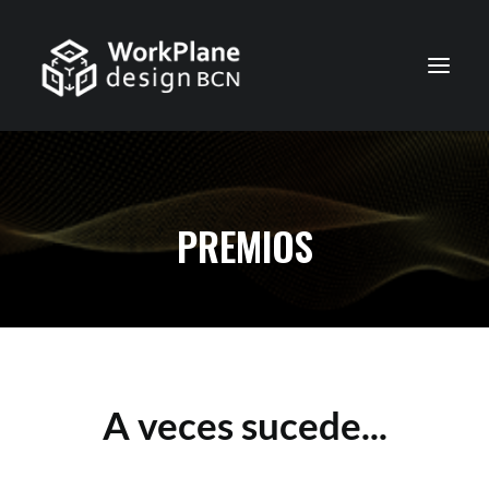
ESPAÑOL
INICIO
PREMIOS
QUIÉNES SOMOS
NOTICIAS
SERVICIOS
TRABAJOS
A veces sucede...
CONTACTO