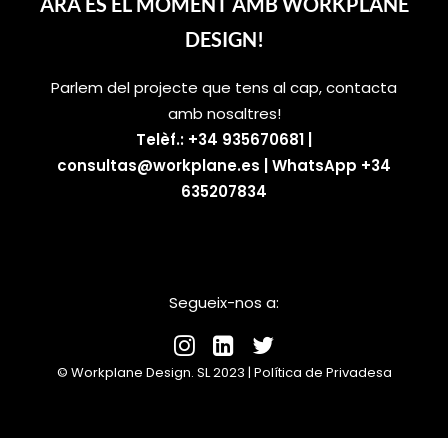
SEARCH
ARA ÉS EL MOMENT AMB WORKPLANE
DESIGN!
Parlem del projecte que tens al cap, contacta
amb nosaltres!
Telèf.: +34 935670681
|
consultas@workplane.es
|
WhatsApp +34
635207834
Segueix-nos a:
© Workplane Design. SL 2023 |
Política de Privadesa