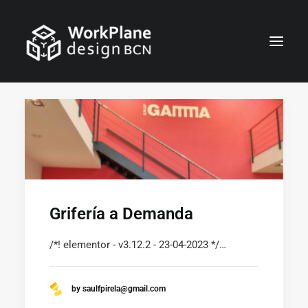
CATALÀ
INICI
QUI SOM
NOTÍCIES
SERVEIS
Grifería a Demanda
CASOS
/*! elementor - v3.12.2 - 23-04-2023 */…
CONTACTE
by saulfpirela@gmail.com