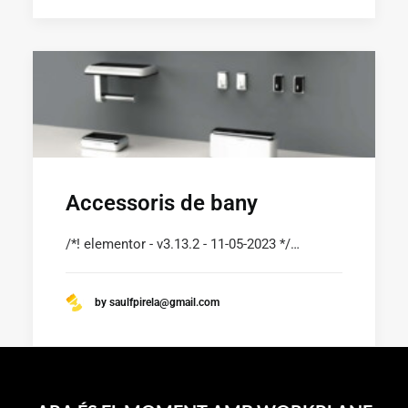
SUSCRÍBETE A LA WORKPLANE NEWS!
Accessoris de bany
SOY HUMANO/A/E
/*! elementor - v3.13.2 - 11-05-2023 */…
by saulfpirela@gmail.com