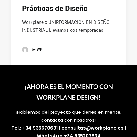
Prácticas de Diseño
Workplane x UNIRFORMACIÓN EN DISEÑO
INDUSTRIAL Llevamos dos temporadas…
SUSCRÍBETE A LA WORKPLANE NEWS!
by WP
SOY HUMANO/A/E
¡AHORA ES EL MOMENTO CON
WORKPLANE DESIGN!
¡Hablemos del proyecto que tienes en mente,
contacta con nosotros!
Tel.: +34 935670681
|
consultas@workplane.es
|
WhatsApp +34 635207834