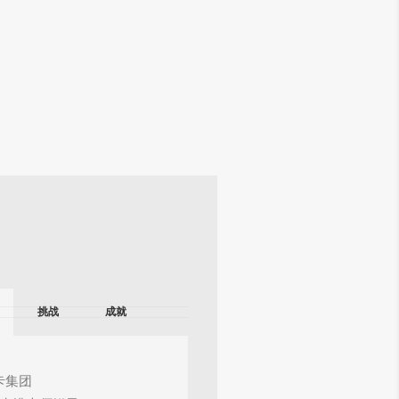
挑战
成就
卡集团