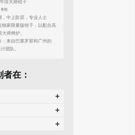
: 牛排大师钳子
19年
欧洲，中上阶层，专业人士
创造独家限量版钳子，以配合高
排大师烤炉。
服务：来自巴塞罗那和广州的
ne设计团队。
划者在：