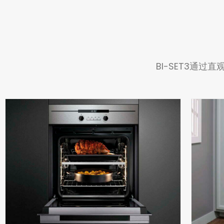
BI-SET3通