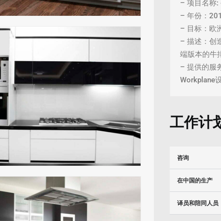
– 项目名称
– 年份：20
– 目标：
– 描述：
端版本的牛
– 提供的
Workpla
工作计
咨询
在中国的生产
译员和陪同人员