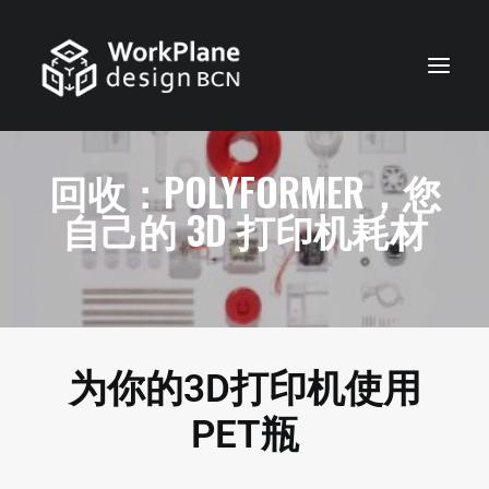
简体中文
回收：POLYFORMER，您
首页
自己的 3D 打印机耗材
我们是谁
服务
工作
联系
为你的3D打印机使用
PET瓶