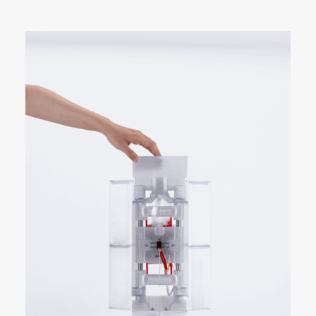
SUSCRÍBETE A LA WORKPLANE NEWS!
SOY HUMANO/A/E
SEARCH